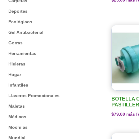
$
23.00
más I
Carpetas
Deportes
Ecológicos
Gel Antibacterial
Gorras
Herramientas
Hieleras
Hogar
Infantiles
Llaveros Promocionales
BOTELLA 
PASTILLE
Maletas
$
79.00
más I
Médicos
Mochilas
Mundial