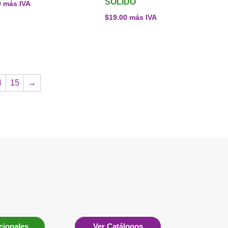
SOLIDO
0
más IVA
$
19.00
más IVA
4
15
→
ionales
Ver Catálogos