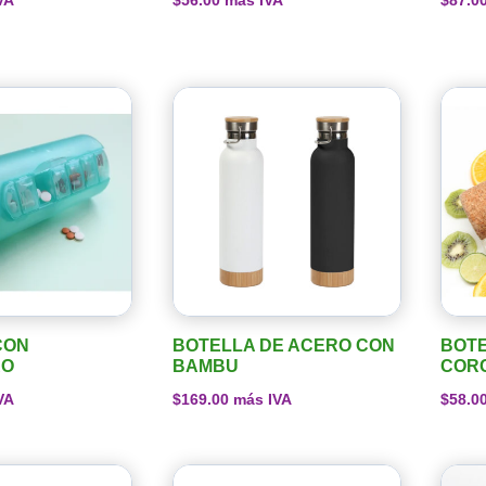
VA
$
56.00
más IVA
$
87.0
CON
BOTELLA DE ACERO CON
BOTE
RO
BAMBU
COR
VA
$
169.00
más IVA
$
58.0