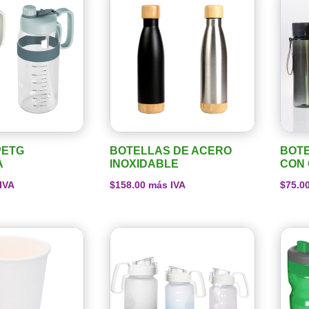
PETG
BOTELLAS DE ACERO
BOTE
A
INOXIDABLE
CON
IVA
$
158.00
más IVA
$
75.0