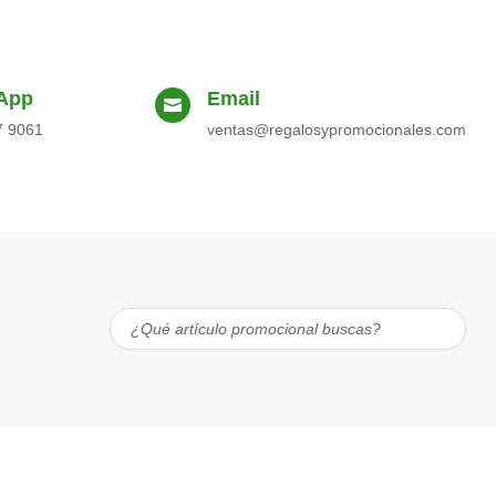
App
Email

7 9061
ventas@regalosypromocionales.com