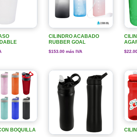
ASO
CILINDRO ACABADO
CILI
DABLE
RUBBER GOAL
AGA
A
$
153.00
más IVA
$
22.0
CON BOQUILLA
CILI