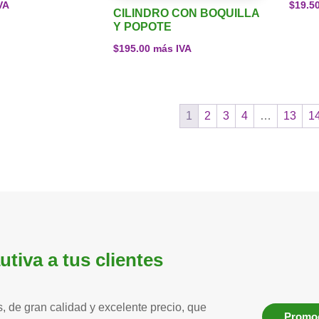
VA
$
19.5
CILINDRO CON BOQUILLA
Y POPOTE
$
195.00
más IVA
1
2
3
4
…
13
1
tiva a tus clientes
, de gran calidad y excelente precio, que
Promoc