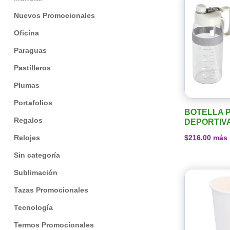
Nuevos Promocionales
Oficina
Paraguas
Pastilleros
Plumas
Portafolios
BOTELLA 
Regalos
DEPORTIV
$
216.00
más 
Relojes
Sin categoría
Sublimación
Tazas Promocionales
Tecnología
Termos Promocionales