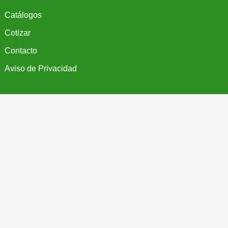
Catálogos
Cotizar
Contacto
Aviso de Privacidad
Más Información
Teléfono

(55) 5687 1998
WhatsApp

(55) 7267 9061
Email

ventas@regalosypromocionales.com