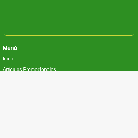
Menú
Inicio
Artículos Promocionales
Catálogos
Cotizar
Contacto
Aviso de Privacidad
Más Información