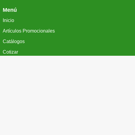
Menú
Inicio
Artículos Promocionales
Catálogos
Cotizar
Contacto
Aviso de Privacidad
Más Información
Teléfono

(55) 5687 1998
WhatsApp

(55) 7267 9061