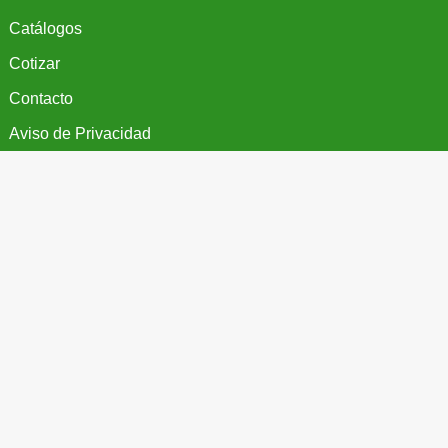
Catálogos
Cotizar
Contacto
Aviso de Privacidad
Más Información
Teléfono

(55) 5687 1998
WhatsApp

(55) 7267 9061
Email

ventas@regalosypromocionales.com